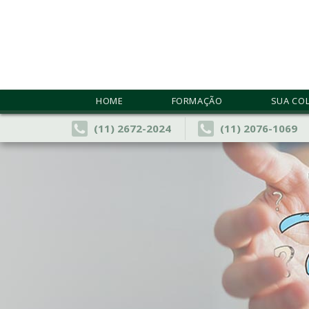
Home
Formação
HOME
FORMAÇÃO
SUA CO
Sua Coluna
(11) 2672-2024
(11) 2076-1069
Artigos
Blog
Congressos
Consultório
Contato