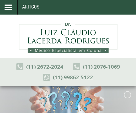
ARTIGOS
Home
Formação
Sua Coluna
Artigos
(11) 2672-2024
(11) 2076-1069
Blog
(11) 99862-5122
Congressos
Consultório
Contato