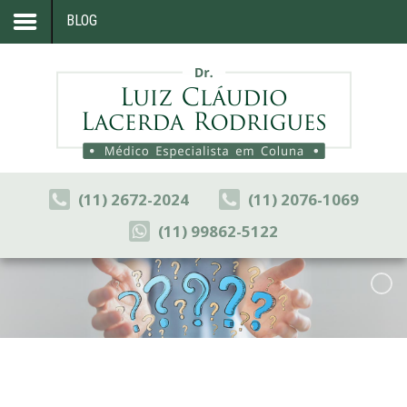
BLOG
Home
Formação
Sua Coluna
Artigos
(11) 2672-2024
(11) 2076-1069
Blog
(11) 99862-5122
Congressos
Consultório
Contato