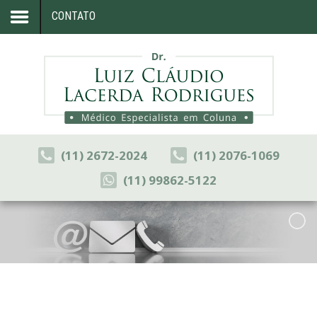
CONTATO
Home
Formação
Sua Coluna
Artigos
(11) 2672-2024
(11) 2076-1069
Blog
(11) 99862-5122
Congressos
Consultório
Contato