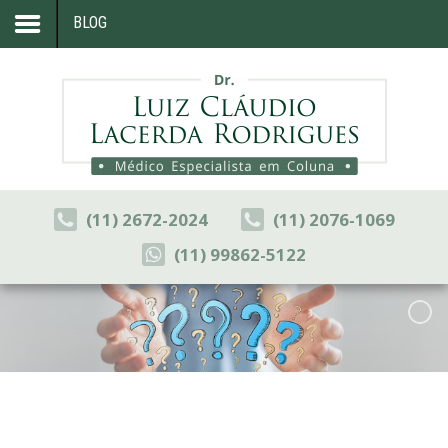
BLOG
Home
Formação
Sua Coluna
Artigos
(11) 2672-2024
(11) 2076-1069
Blog
(11) 99862-5122
Congressos
Consultório
Contato