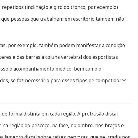
repetidos (inclinação e giro do tronco, por exemplo)
er que pessoas que trabalhem em escritório também não
istas, por exemplo, também podem manifestar a condição
eres e das barras a coluna vertebral dos esportistas
 isso o acompanhamento médico, bem como o
es, se faz necessário para esses tipos de competidores.
m de forma distinta em cada região. A protrusão discal
 na região do pescoço, na face, no ombro, nos braços e
aulamento discal sobre raízes nervosas, que se irradia por