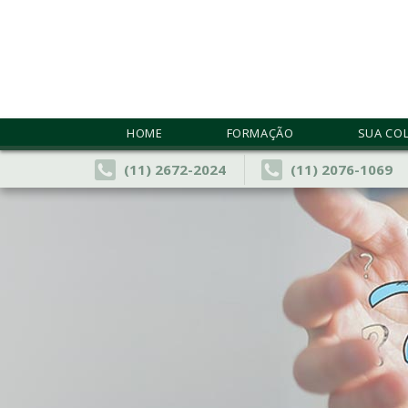
Home
Formação
HOME
FORMAÇÃO
SUA CO
Sua Coluna
(11) 2672-2024
(11) 2076-1069
Artigos
Blog
Congressos
Consultório
Contato