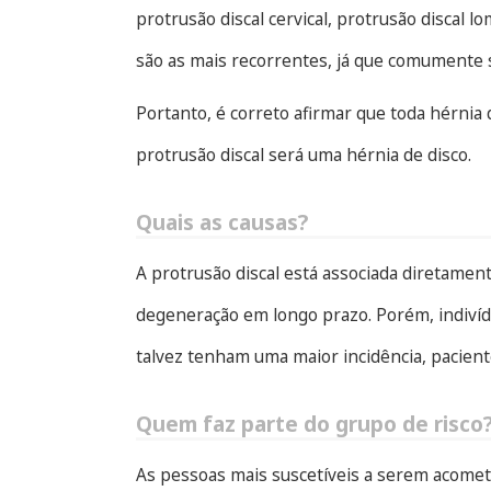
protrusão discal cervical, protrusão discal l
são as mais recorrentes, já que comumente
Portanto, é correto afirmar que toda hérnia
protrusão discal será uma hérnia de disco.
Quais as causas?
A protrusão discal está associada diretame
degeneração em longo prazo. Porém, indivíd
talvez tenham uma maior incidência, paciente
Quem faz parte do grupo de risco
As pessoas mais suscetíveis a serem acometi